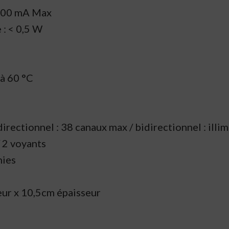
 400 mA Max
: < 0,5 W
à 60 °C
ctionnel : 38 canaux max / bidirectionnel : illim
 2 voyants
nies
eur x 10,5cm épaisseur