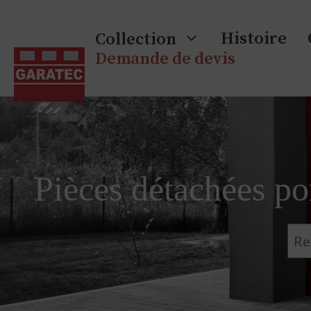
Skip
to
Histoire
Collection
content
Demande de devis
Pièces détachées por