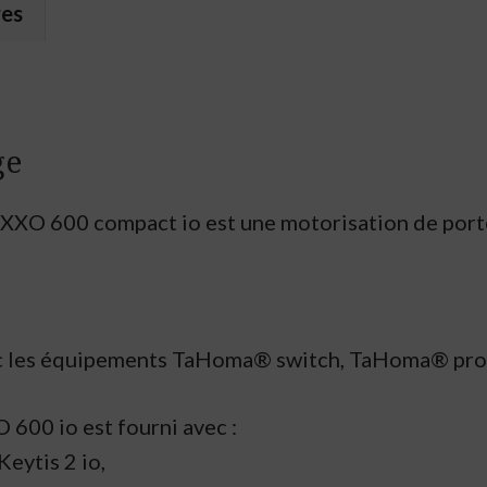
res
ge
 600 compact io est une motorisation de porte d
c les équipements TaHoma® switch, TaHoma® pro
00 io est fourni avec :
eytis 2 io,