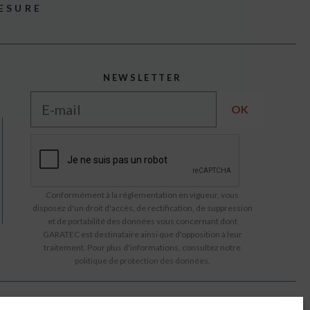
ESURE
NEWSLETTER
Conformément à la réglementation en vigueur, vous
disposez d'un droit d'accès, de rectification, de suppression
et de portabilité des données vous concernant dont
GARATEC est destinataire ainsi que d'opposition à leur
traitement. Pour plus d'informations, consultez notre
politique de protection des données
.