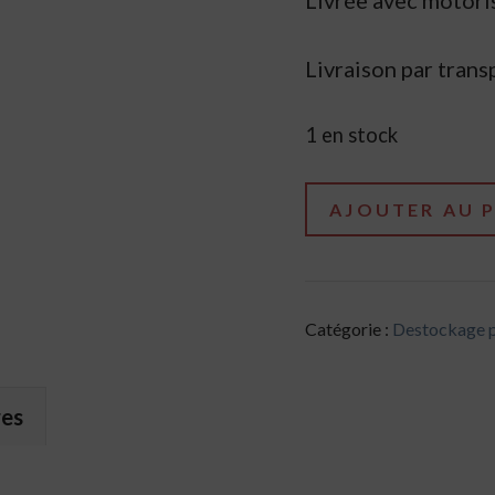
Livrée avec motoris
Livraison par transp
1 en stock
quantité
AJOUTER AU 
de
Destockage
-
Catégorie :
Destockage p
Porte
de
garage
res
sectionnelle
motorisée