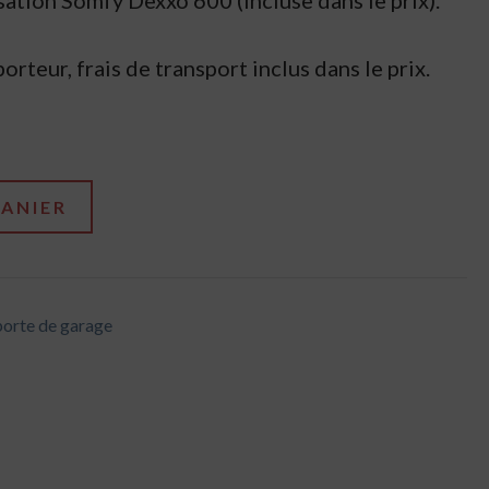
ation Somfy Dexxo 600 (incluse dans le prix).
orteur, frais de transport inclus dans le prix.
PANIER
orte de garage