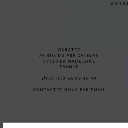
VOTR
GARATEC
79 RUE DU PRÉ CATELAN
59110 LA MADELEINE
FRANCE
+33 (0)3 66 88 40 49
CONTACTEZ NOUS PAR EMAIL