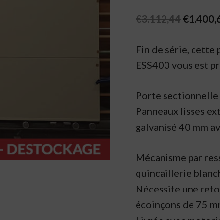
Original
€
3.112,44
€
1.400,
price
Fin de série, cette
was:
ESS400 vous est p
€3.112,4
Porte sectionnell
Panneaux lisses ext
galvanisé 40 mm av
Mécanisme par ress
quincaillerie blanc
Nécessite une ret
écoinçons de 75 mm