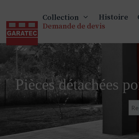
Skip
to
Histoire
Collection
content
Demande de devis
Pièces détachées por