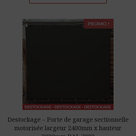
€3.027,32.
€1.059,56.
PROMO !
Destockage – Porte de garage sectionnelle
motorisée largeur 2400mm x hauteur