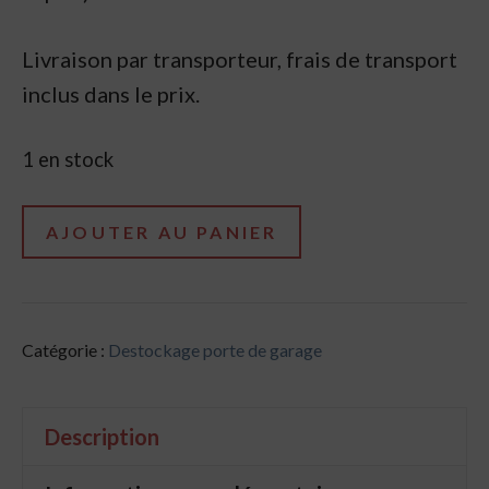
Livraison par transporteur, frais de transport
inclus dans le prix.
1 en stock
quantité
AJOUTER AU PANIER
de
Destockage
-
Catégorie :
Destockage porte de garage
Porte
de
garage
Description
sectionnelle