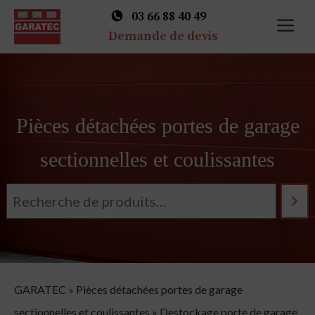
03 66 88 40 49
M
Demande de devis
Skip
to
content
Pièces détachées portes de garage
sectionnelles et coulissantes
GARATEC
»
Pièces détachées portes de garage
sectionnelles et coulissantes
»
Destockage porte de garage