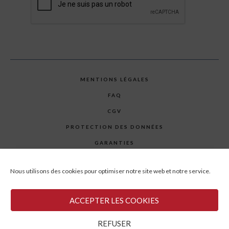
MENTIONS LÉGALES
FAQ
CGV
PROTECTION DES DONNÉES
GARANTIES
PLAN DU SITE
Nous utilisons des cookies pour optimiser notre site web et notre service.
CONTACT
ACCEPTER LES COOKIES
© GARATEC 2023 - TOUS DROITS RÉSERVÉS
REFUSER