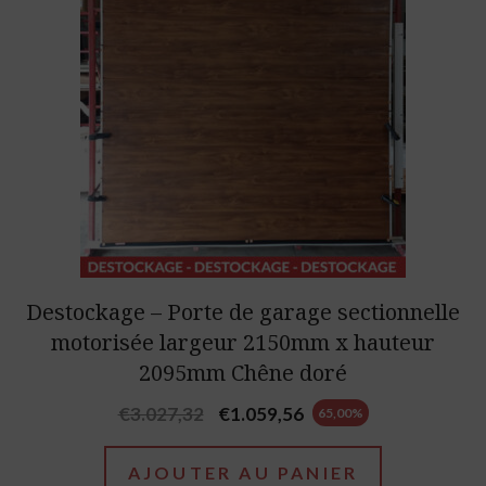
Destockage – Porte de garage sectionnelle
motorisée largeur 2150mm x hauteur
2095mm Chêne doré
Original
Current
€
3.027,32
€
1.059,56
65,00%
price
price
was:
is:
AJOUTER AU PANIER