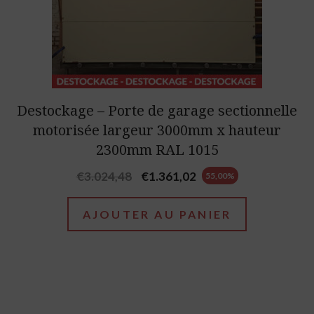
Destockage – Porte de garage sectionnelle
motorisée largeur 3000mm x hauteur
2300mm RAL 1015
Original
Current
€
3.024,48
€
1.361,02
55,00%
price
price
was:
is:
AJOUTER AU PANIER
€3.024,48.
€1.361,02.