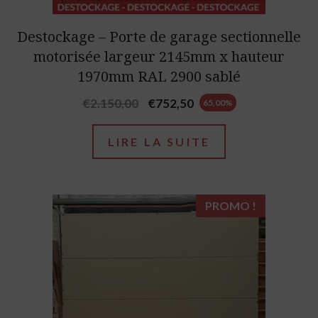
Destockage – Porte de garage sectionnelle
motorisée largeur 2145mm x hauteur
1970mm RAL 2900 sablé
Original
Current
€
2.150,00
€
752,50
65,00%
price
price
was:
is:
LIRE LA SUITE
€2.150,00.
€752,50.
PROMO !