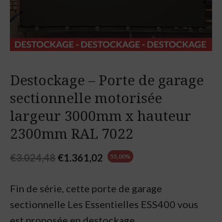
Destockage – Porte de garage
sectionnelle motorisée
largeur 3000mm x hauteur
2300mm RAL 7022
Original
Current
€
3.024,48
€
1.361,02
55,00%
price
price
Fin de série, cette porte de garage
was:
is:
sectionnelle Les Essentielles ESS400 vous
€3.024,48.
€1.361,02.
est proposée en destockage.