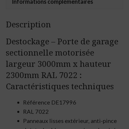
Informations complémentaires
motorisée
largeur
3000mm
Description
x
Destockage – Porte de garage
hauteur
2300mm
sectionnelle motorisée
RAL
largeur 3000mm x hauteur
7022
2300mm RAL 7022 :
Caractéristiques techniques
Référence
DE17996
RAL 7022
Panneaux lisses extérieur, anti-pince