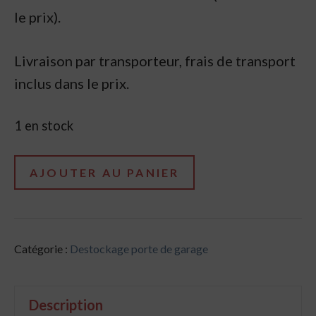
le prix).
Livraison par transporteur, frais de transport
inclus dans le prix.
1 en stock
quantité
AJOUTER AU PANIER
de
Destockage
-
Catégorie :
Destockage porte de garage
Porte
de
garage
Description