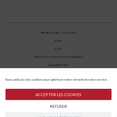
MENTIONS LÉGALES
FAQ
CGV
PROTECTION DES DONNÉES
GARANTIES
PLAN DU SITE
Nous utilisons des cookies pour optimiser notre site web et notre service.
CONTACT
ACCEPTER LES COOKIES
© GARATEC 2023 - TOUS DROITS RÉSERVÉS
REFUSER