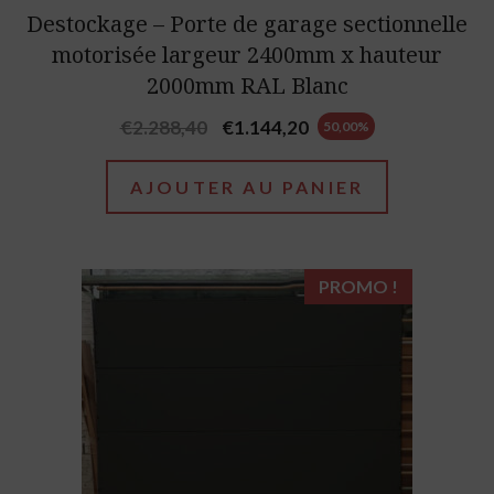
Destockage – Porte de garage sectionnelle
motorisée largeur 2400mm x hauteur
2000mm RAL Blanc
Original
Current
€
2.288,40
€
1.144,20
50,00%
price
price
was:
is:
AJOUTER AU PANIER
€2.288,40.
€1.144,20.
PROMO !