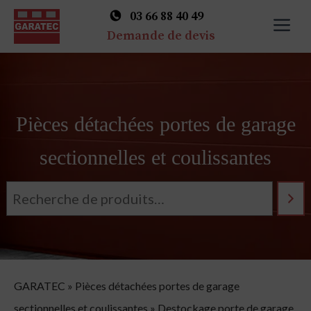
03 66 88 40 49
M
Demande de devis
Skip
to
content
Pièces détachées portes de garage
sectionnelles et coulissantes
GARATEC
»
Pièces détachées portes de garage
sectionnelles et coulissantes
»
Destockage porte de garage