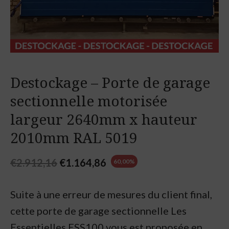
Destockage – Porte de garage
sectionnelle motorisée
largeur 2640mm x hauteur
2010mm RAL 5019
Original
Current
€
2.912,16
€
1.164,86
60,00%
price
price
Suite à une erreur de mesures du client final,
was:
is:
cette porte de garage sectionnelle Les
€2.912,16.
€1.164,86.
Essentielles ESS100 vous est proposée en