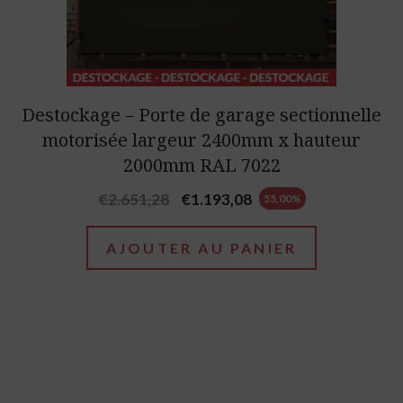
Destockage – Porte de garage sectionnelle
motorisée largeur 2400mm x hauteur
2000mm RAL 7022
Original
Current
€
2.651,28
€
1.193,08
55,00%
price
price
was:
is:
AJOUTER AU PANIER
€2.651,28.
€1.193,08.