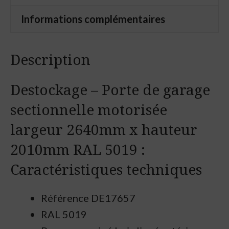
sectionnelle
Informations complémentaires
motorisée
largeur
2640mm
Description
x
Destockage – Porte de garage
hauteur
2010mm
sectionnelle motorisée
RAL
largeur 2640mm x hauteur
5019
2010mm RAL 5019 :
Caractéristiques techniques
Référence
DE17657
RAL 5019