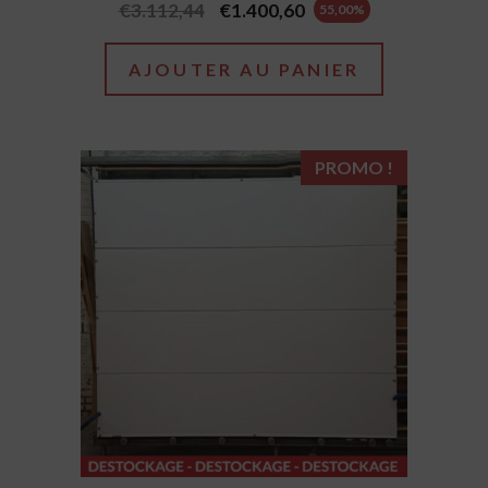
Original
Current
€
3.112,44
€
1.400,60
55,00%
price
price
was:
is:
AJOUTER AU PANIER
€3.112,44.
€1.400,60.
PROMO !