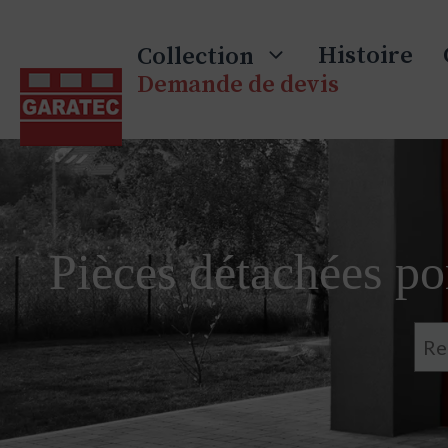
Skip
to
Histoire
Collection
content
Demande de devis
Pièces détachées por