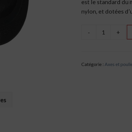
est le standard du 
nylon, et dotées d’
-
+
quantité
de
Bague
pour
Catégorie :
Axes et pouli
axe
à
ressorts
res
de
porte
sectionnelle