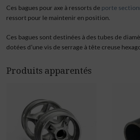
Ces bagues pour axe à ressorts de
porte section
ressort pour le maintenir en position.
Ces bagues sont destinées à des tubes de diamètr
dotées d’une vis de serrage à tête creuse hexag
Produits apparentés
This
product
has
multiple
variants.
The