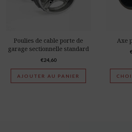
options
may
be
chosen
Poulies de cable porte de
Axe p
on
garage sectionnelle standard
the
€
24,60
product
page
AJOUTER AU PANIER
CHOI