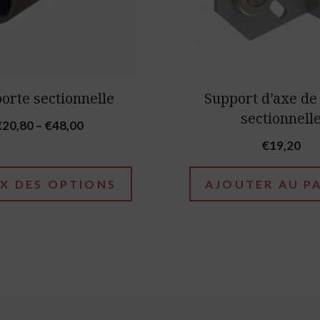
orte sectionnelle
Support d’axe de
sectionnell
Price
€
20,80
–
€
48,00
range:
€
19,20
€20,80
through
X DES OPTIONS
AJOUTER AU P
€48,00