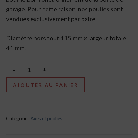
garage. Pour cette raison, nos poulies sont
vendues exclusivement par paire.
Diamètre hors tout 115 mm x largeur totale
41 mm.
-
+
quantité
de
AJOUTER AU PANIER
Poulies
de
cable
Catégorie :
Axes et poulies
porte
de