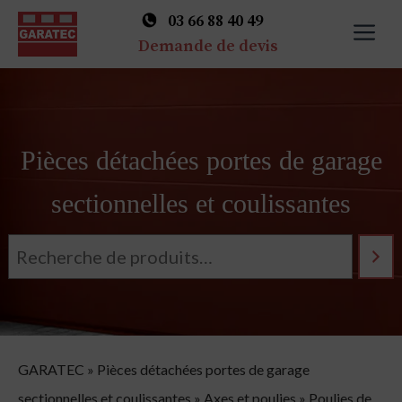
03 66 88 40 49
M
Demande de devis
Skip
to
content
Pièces détachées portes de garage
sectionnelles et coulissantes
GARATEC
»
Pièces détachées portes de garage
sectionnelles et coulissantes
»
Axes et poulies
»
Poulies de