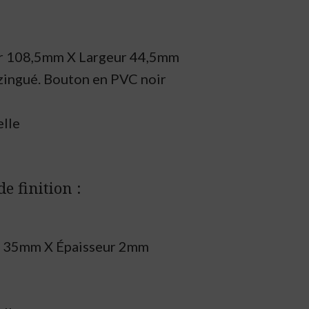
r 108,5mm X Largeur 44,5mm
 zingué. Bouton en PVC noir
elle
e finition :
r 35mm X
É
paisseur 2mm