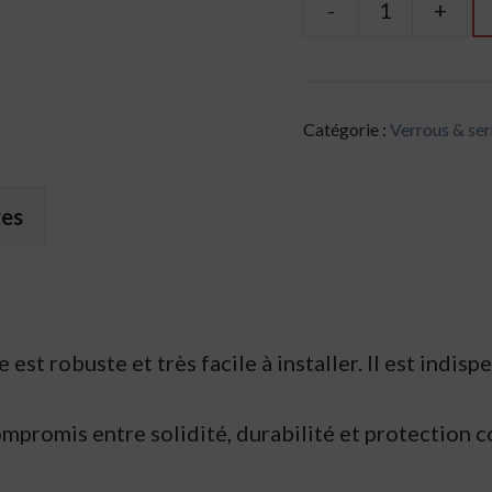
-
+
quantité
de
Verrou
latéral
Catégorie :
Verrous & ser
pour
porte
res
de
garage
sectionnelle
st robuste et très facile à installer. Il est indis
ompromis entre solidité, durabilité et protection c