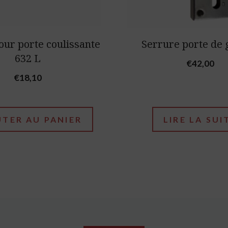
our porte coulissante
Serrure porte de
632 L
€
42,00
€
18,10
TER AU PANIER
LIRE LA SUI