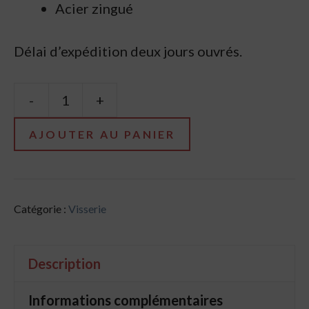
Acier zingué
Délai d’expédition deux jours ouvrés.
-
+
quantité
de
AJOUTER AU PANIER
vis
d'assemblage
de
Catégorie :
Visserie
rails
de
Description
porte
sectionnelle
Informations complémentaires