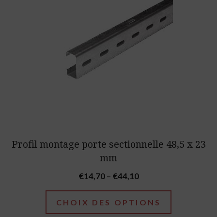
This
product
has
multiple
variants.
The
options
may
be
chosen
Profil montage porte sectionnelle 48,5 x 23
on
mm
the
Price
€
14,70
–
€
44,10
product
range:
page
€14,70
CHOIX DES OPTIONS
through