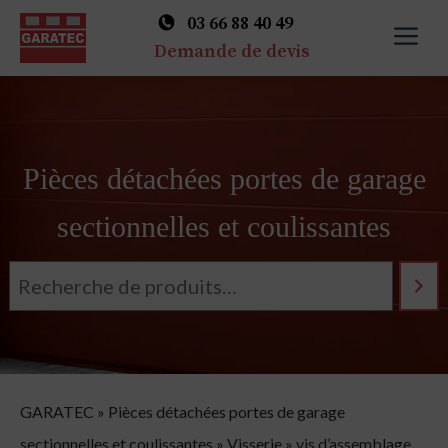
03 66 88 40 49
M
Demande de devis
Skip
to
content
Pièces détachées portes de garage
sectionnelles et coulissantes
GARATEC
»
Pièces détachées portes de garage
sectionnelles et coulissantes
»
Visserie
»
vis d’assemblage