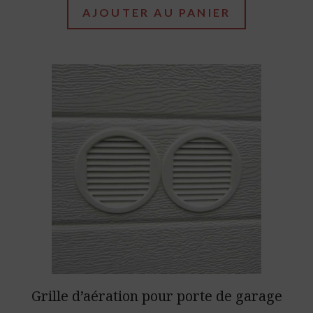
AJOUTER AU PANIER
This
product
has
multiple
variants.
The
options
may
be
chosen
Grille d’aération pour porte de garage
on