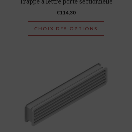
Trappe à lettre porte sectionnelle
on
€
114,30
the
product
CHOIX DES OPTIONS
page