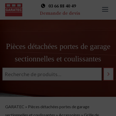
03 66 88 40 49
M
Demande de devis
Skip
to
content
Pièces détachées portes de garage
sectionnelles et coulissantes
GARATEC
»
Pièces détachées portes de garage
sectionnelles et coulissantes
»
Accessoires
»
Grille de