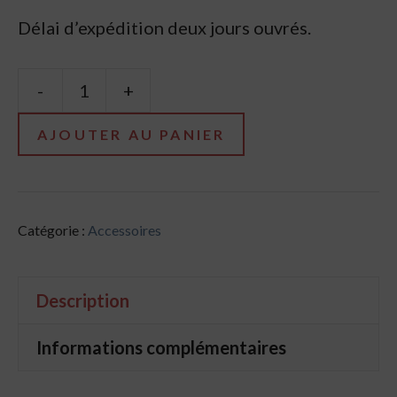
Délai d’expédition deux jours ouvrés.
-
+
quantité
de
AJOUTER AU PANIER
Grille
de
ventilation
Catégorie :
Accessoires
noire
450mm
Description
x
90mm
Informations complémentaires